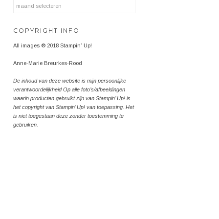
Archieven
COPYRIGHT INFO
All images ® 2018 Stampin’ Up!
Anne-Marie Breurkes-Rood
De inhoud van deze website is mijn persoonlijke
verantwoordelijkheid Op alle foto’s/afbeeldingen
waarin producten gebruikt zijn van Stampin’ Up! is
het copyright van Stampin’ Up! van toepassing. Het
is niet toegestaan deze zonder toestemming te
gebruiken.