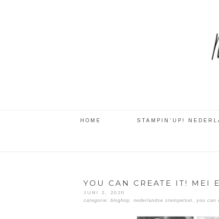
HOME
STAMPIN’UP! NEDER
YOU CAN CREATE IT! MEI
JUNI 2, 2020
categorie:
bloghop
,
nederlandse stempelset
,
you can c