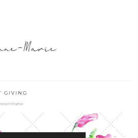
T GIVING
stampin'bloghop