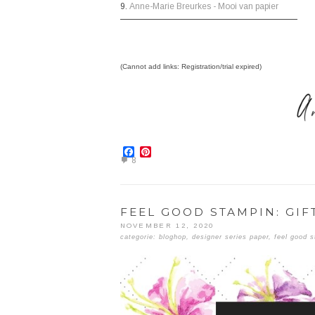
9.
Anne-Marie Breurkes - Mooi van papier
(Cannot add links: Registration/trial expired)
Facebook
Pinterest
8
FEEL GOOD STAMPIN: GIF
NOVEMBER 12, 2020
categorie:
bloghop
,
designer series paper
,
feel good 