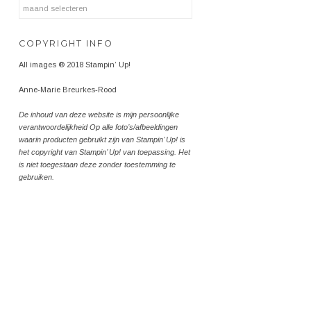
Archieven
COPYRIGHT INFO
All images ® 2018 Stampin’ Up!
Anne-Marie Breurkes-Rood
De inhoud van deze website is mijn persoonlijke
verantwoordelijkheid Op alle foto’s/afbeeldingen
waarin producten gebruikt zijn van Stampin’ Up! is
het copyright van Stampin’ Up! van toepassing. Het
is niet toegestaan deze zonder toestemming te
gebruiken.