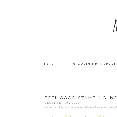
HOME
STAMPIN’UP! NEDER
FEEL GOOD STAMPING: N
DECEMBER 10, 2020
categorie:
bloghop
,
feel good stampin'bloghop
,
jaarca