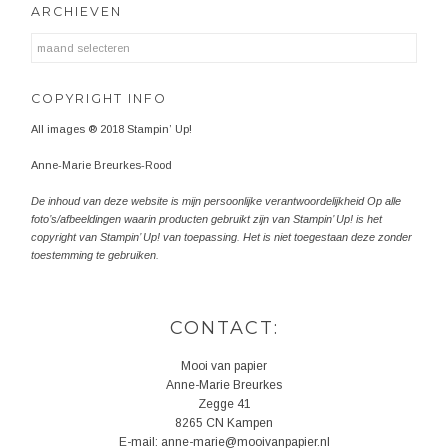
ARCHIEVEN
Archieven
COPYRIGHT INFO
All images ® 2018 Stampin’ Up!
Anne-Marie Breurkes-Rood
De inhoud van deze website is mijn persoonlijke verantwoordelijkheid Op alle
foto’s/afbeeldingen waarin producten gebruikt zijn van Stampin’ Up! is het
copyright van Stampin’ Up! van toepassing. Het is niet toegestaan deze zonder
toestemming te gebruiken.
CONTACT:
Mooi van papier
Anne-Marie Breurkes
Zegge 41
8265 CN Kampen
E-mail: anne-marie@mooivanpapier.nl