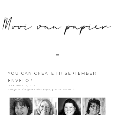
YOU CAN CREATE IT! SEPTEMBER
ENVELOP
OKTOBER 2, 2020
categorie:
designer series paper
,
you can create it!