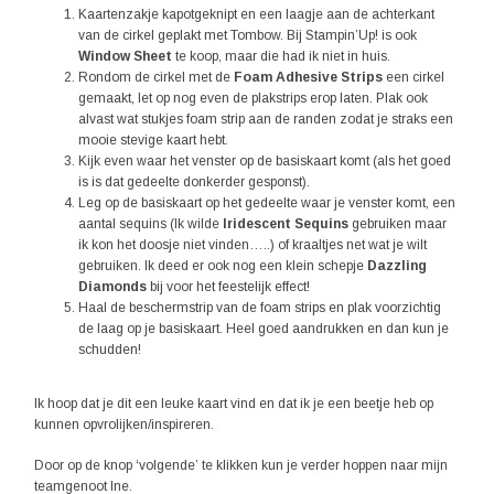
Kaartenzakje kapotgeknipt en een laagje aan de achterkant
van de cirkel geplakt met Tombow. Bij Stampin’Up! is ook
Window Sheet
te koop, maar die had ik niet in huis.
Rondom de cirkel met de
Foam Adhesive Strips
een cirkel
gemaakt, let op nog even de plakstrips erop laten. Plak ook
alvast wat stukjes foam strip aan de randen zodat je straks een
mooie stevige kaart hebt.
Kijk even waar het venster op de basiskaart komt (als het goed
is is dat gedeelte donkerder gesponst).
Leg op de basiskaart op het gedeelte waar je venster komt, een
aantal sequins (Ik wilde
Iridescent Sequins
gebruiken maar
ik kon het doosje niet vinden…..) of kraaltjes net wat je wilt
gebruiken. Ik deed er ook nog een klein schepje
Dazzling
Diamonds
bij voor het feestelijk effect!
Haal de beschermstrip van de foam strips en plak voorzichtig
de laag op je basiskaart. Heel goed aandrukken en dan kun je
schudden!
Ik hoop dat je dit een leuke kaart vind en dat ik je een beetje heb op
kunnen opvrolijken/inspireren.
Door op de knop ‘volgende’ te klikken kun je verder hoppen naar mijn
teamgenoot Ine.