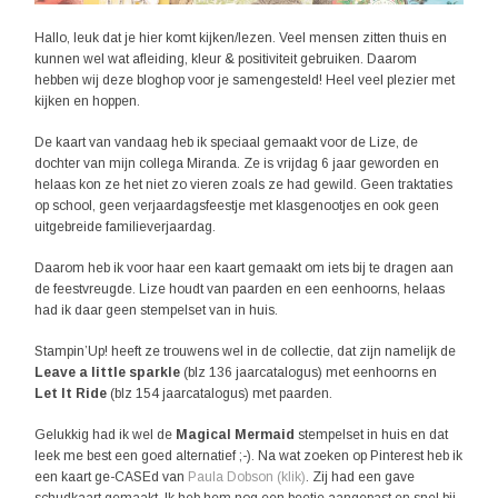
Hallo, leuk dat je hier komt kijken/lezen. Veel mensen zitten thuis en
kunnen wel wat afleiding, kleur & positiviteit gebruiken. Daarom
hebben wij deze bloghop voor je samengesteld! Heel veel plezier met
kijken en hoppen.
De kaart van vandaag heb ik speciaal gemaakt voor de Lize, de
dochter van mijn collega Miranda. Ze is vrijdag 6 jaar geworden en
helaas kon ze het niet zo vieren zoals ze had gewild. Geen traktaties
op school, geen verjaardagsfeestje met klasgenootjes en ook geen
uitgebreide familieverjaardag.
Daarom heb ik voor haar een kaart gemaakt om iets bij te dragen aan
de feestvreugde. Lize houdt van paarden en een eenhoorns, helaas
had ik daar geen stempelset van in huis.
Stampin’Up! heeft ze trouwens wel in de collectie, dat zijn namelijk de
Leave a little sparkle
(blz 136 jaarcatalogus) met eenhoorns en
Let It Ride
(blz 154 jaarcatalogus) met paarden.
Gelukkig had ik wel de
Magical Mermaid
stempelset in huis en dat
leek me best een goed alternatief ;-). Na wat zoeken op Pinterest heb ik
een kaart ge-CASEd van
Paula Dobson (klik)
. Zij had een gave
schudkaart gemaakt. Ik heb hem nog een beetje aangepast en snel bij