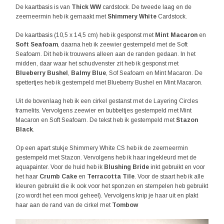
De kaartbasis is van
Thick WW
cardstock. De tweede laag en de
zeemeermin heb ik gemaakt met
Shimmery White
Cardstock.
De kaartbasis (10,5 x 14,5 cm) heb ik gesponst met
Mint Macaron
en
Soft Seafoam
, daarna heb ik zeewier gestempeld met de Soft
Seafoam. Dit heb ik trouwens alleen aan de randen gedaan. In het
midden, daar waar het schudvenster zit heb ik gesponst met
Blueberry Bushel
,
Balmy Blue
, Sof Seafoam en Mint Macaron. De
spettertjes heb ik gestempeld met Blueberry Bushel en Mint Macaron.
Uit de bovenlaag heb ik een cirkel gestanst met de Layering Circles
framelits. Vervolgens zeewier en bubbeltjes gestempeld met Mint
Macaron en Soft Seafoam. De tekst heb ik gestempeld met
Stazon
Black
.
Op een apart stukje Shimmery White CS heb ik de zeemeermin
gestempeld met Stazon. Vervolgens heb ik haar ingekleurd met de
aquapainter. Voor de huid heb ik
Blushing Bride
inkt gebruikt en voor
het haar
Crumb Cake
en
Terracotta Tile
. Voor de staart heb ik alle
kleuren gebruikt die ik ook voor het sponzen en stempelen heb gebruikt
(zo wordt het een mooi geheel). Vervolgens knip je haar uit en plakt
haar aan de rand van de cirkel met
Tombow