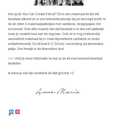
Ken jij de You Can Create It kit al? Dit is een materiaal kit die elk
kwartaal uitkomt en in een brievenbusdoosje bij jou bezorgd wordt. In
de kit zitten 3 materiaalpakketjes met cardstock, designpapier, lint
enzovoort. Voor elke maand van dat kwartaal is er dus een pakketje
waar je creatief mee aan de slag kan. Ook zit er nog (voldoende)
aanvullend materiaal bij in zoals bijvoorbeeld cardstock en leuke
embellishments. De kit kost € 17,50 incl. verzending als brievenbus
pakje. Een feestje in de brievenbus dus!
Hier
vind je meer informatie en kun je de kit voor komend kwartaal
bestellen.
Ik wens je een fijn weekend en blijf gezond <3
Facebook
Pinterest
2