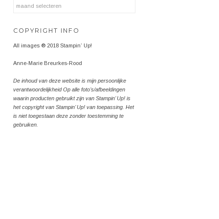
Archieven
COPYRIGHT INFO
All images ® 2018 Stampin’ Up!
Anne-Marie Breurkes-Rood
De inhoud van deze website is mijn persoonlijke
verantwoordelijkheid Op alle foto’s/afbeeldingen
waarin producten gebruikt zijn van Stampin’ Up! is
het copyright van Stampin’ Up! van toepassing. Het
is niet toegestaan deze zonder toestemming te
gebruiken.