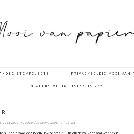
LANDSE STEMPELSETS
PRIVACYBELEID MOOI VAN 
53 WEEKS OF HAPPINESS IN 2020
UR
us 2018-2019
,
nederlandse stempelset
,
retired list
 ben ik de draad een beetje kwijtgeraakt….in elk geval vandaag weer een