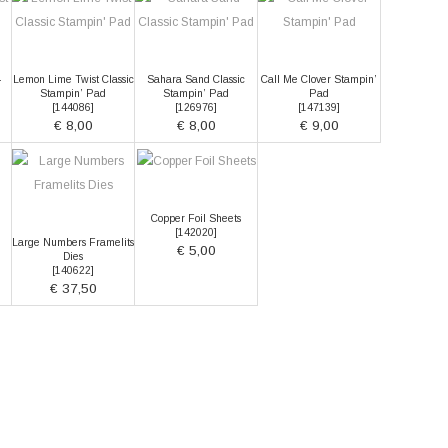
4
Lemon Lime Twist Classic
Sahara Sand Classic
Call Me Clover Stampin’
Stampin’ Pad
Stampin’ Pad
Pad
[
144086
]
[
126976
]
[
147139
]
€ 8,00
€ 8,00
€ 9,00
Copper Foil Sheets
[
142020
]
Large Numbers Framelits
€ 5,00
Dies
[
140622
]
€ 37,50