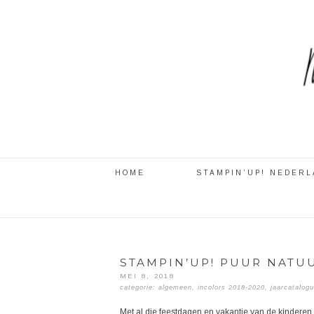
HOME
STAMPIN’UP! NEDER
STAMPIN’UP! PUUR NATU
MEI 8, 2018
categorie:
algemeen
,
incolors 2018-2020
,
jaarcatalog
Met al die feestdagen en vakantie van de kinderen