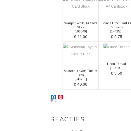
Whisper White A4 Card
Lemon Lime Twist A
Stock
Cardstock
[
106549
]
[
144250
]
€ 11,00
€ 9,75
Linen Thread
[
104199
]
Seasonal Layers Thinlits
€ 5,50
Dies
[
143751
]
€ 40,00
Facebook
Pinterest
2
REACTIES