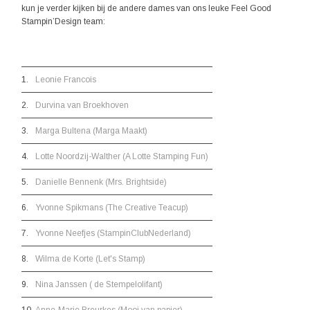
kun je verder kijken bij de andere dames van ons leuke Feel Good
Stampin’Design team:
1.
Leonie Francois
2.
Durvina van Broekhoven
3.
Marga Bultena (Marga Maakt)
4.
Lotte Noordzij-Walther (A Lotte Stamping Fun)
5.
Danielle Bennenk (Mrs. Brightside)
6.
Yvonne Spikmans (The Creative Teacup)
7.
Yvonne Neefjes (StampinClubNederland)
8.
Wilma de Korte (Let's Stamp)
9.
Nina Janssen ( de Stempelolifant)
10.
Anne-Marie Breurkes (Mooi van papier)