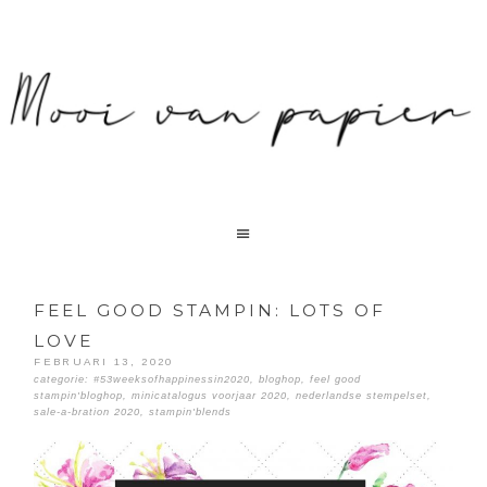
FEEL GOOD STAMPIN: LOTS OF
LOVE
FEBRUARI 13, 2020
categorie:
#53weeksofhappinessin2020
,
bloghop
,
feel good
stampin'bloghop
,
minicatalogus voorjaar 2020
,
nederlandse stempelset
,
sale-a-bration 2020
,
stampin'blends