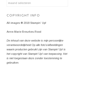
Archieven
COPYRIGHT INFO
All images ® 2018 Stampin’ Up!
Anne-Marie Breurkes-Rood
De inhoud van deze website is mijn persoonlijke
verantwoordelijkheid Op alle foto’s/afbeeldingen
waarin producten gebruikt zijn van Stampin’ Up! is
het copyright van Stampin’ Up! van toepassing. Het
is niet toegestaan deze zonder toestemming te
gebruiken.