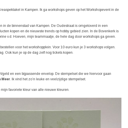
reaspektakel in Kampen. Ik ga workshops geven op het Workshopevent in de
en in de binnenstad van Kampen. De Oudestraat is omgetoverd in een
roducten kopen en de nieuwste trends op hobby gebied zien. In de Bovenkerk is
rine v.d. Hoeven, mijn teammaatje, de hele dag door workshops ga geven.
t bestellen voor het workshopplein. Voor 10 euro kun je 3 workshops volgen.
ag. Ook kun je op de dag zelf nog tickets kopen.
t/geld en een bijpassende envelop. De stempelset die we hiervoor gaan
 Meer
. Ik vind het zo’n leuke en veelzijdige stempelset.
l mijn favoriete kleur van alle nieuwe kleuren.