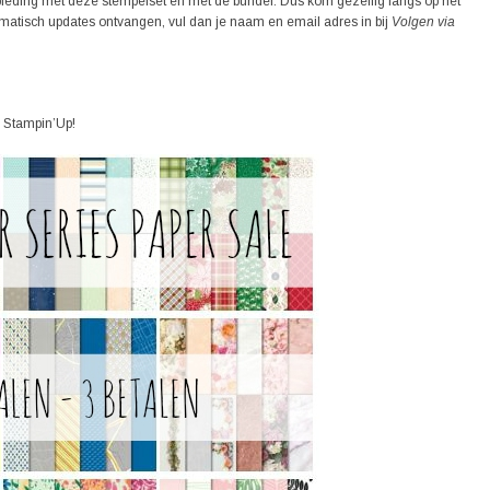
bieding met deze stempelset en met de bundel. Dus kom gezellig langs op het
tomatisch updates ontvangen, vul dan je naam en email adres in bij
Volgen via
ij Stampin’Up!