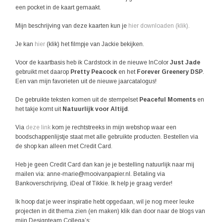
een pocket in de kaart gemaakt.
Mijn beschrijving van deze kaarten kun je
hier downloaden (klik).
Je kan
hier
(klik) het filmpje van Jackie bekijken.
Voor de kaartbasis heb ik Cardstock in de nieuwe InColor
Just Jade
gebruikt met daarop
Pretty Peacock
en het
Forever Greenery DSP
.
Een van mijn favorieten uit de nieuwe jaarcatalogus!
De gebruikte teksten komen uit de stempelset
Peaceful Moments
en
het takje komt uit
Natuurlijk voor Altijd
.
Via
deze link
kom je rechtstreeks in mijn webshop waar een
boodschappenlijstje staat met alle gebruikte producten. Bestellen via
de shop kan alleen met Credit Card.
Heb je geen Credit Card dan kan je je bestelling natuurlijk naar mij
mailen via: anne-marie@mooivanpapier.nl. Betaling via
Bankoverschrijving, iDeal of Tikkie. Ik help je graag verder!
Ik hoop dat je weer inspiratie hebt opgedaan, wil je nog meer leuke
projecten in dit thema zien (en maken) klik dan door naar de blogs van
mijn Designteam Collega’s: