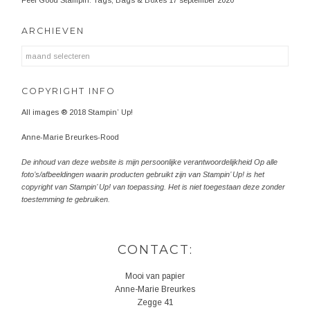
ARCHIEVEN
Archieven
COPYRIGHT INFO
All images ® 2018 Stampin’ Up!
Anne-Marie Breurkes-Rood
De inhoud van deze website is mijn persoonlijke verantwoordelijkheid Op alle
foto’s/afbeeldingen waarin producten gebruikt zijn van Stampin’ Up! is het
copyright van Stampin’ Up! van toepassing. Het is niet toegestaan deze zonder
toestemming te gebruiken.
CONTACT:
Mooi van papier
Anne-Marie Breurkes
Zegge 41