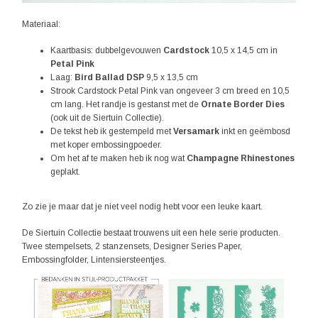
Materiaal:
Kaartbasis: dubbelgevouwen
Cardstock
10,5 x 14,5 cm in
Petal Pink
Laag:
Bird Ballad DSP
9,5 x 13,5 cm
Strook Cardstock Petal Pink van ongeveer 3 cm breed en 10,5
cm lang. Het randje is gestanst met de
Ornate Border Dies
(ook uit de Siertuin Collectie).
De tekst heb ik gestempeld met
Versamark
inkt en geëmbosd
met koper embossingpoeder.
Om het af te maken heb ik nog wat
Champagne Rhinestones
geplakt.
Zo zie je maar dat je niet veel nodig hebt voor een leuke kaart.
De Siertuin Collectie bestaat trouwens uit een hele serie producten.
Twee stempelsets, 2 stanzensets, Designer Series Paper,
Embossingfolder, Lintensiersteentjes.