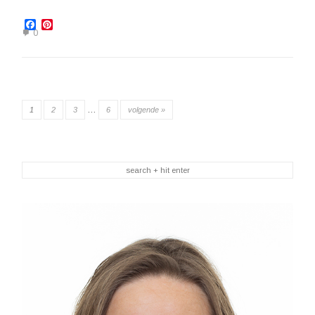
Facebook
Pinterest
0
…
1
2
3
6
volgende »