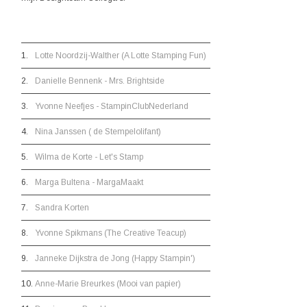
1.
Lotte Noordzij-Walther (A Lotte Stamping Fun)
2.
Danielle Bennenk - Mrs. Brightside
3.
Yvonne Neefjes - StampinClubNederland
4.
Nina Janssen ( de Stempelolifant)
5.
Wilma de Korte - Let's Stamp
6.
Marga Bultena - MargaMaakt
7.
Sandra Korten
8.
Yvonne Spikmans (The Creative Teacup)
9.
Janneke Dijkstra de Jong (Happy Stampin')
10.
Anne-Marie Breurkes (Mooi van papier)