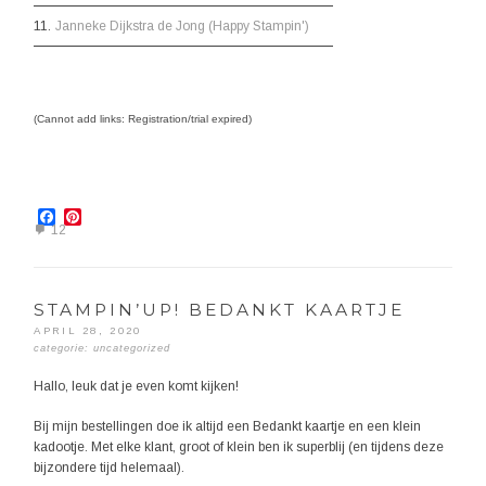
11.
Janneke Dijkstra de Jong (Happy Stampin')
(Cannot add links: Registration/trial expired)
Facebook
Pinterest
12
STAMPIN’UP! BEDANKT KAARTJE
APRIL 28, 2020
categorie:
uncategorized
Hallo, leuk dat je even komt kijken!
Bij mijn bestellingen doe ik altijd een Bedankt kaartje en een klein
kadootje. Met elke klant, groot of klein ben ik superblij (en tijdens deze
bijzondere tijd helemaal).