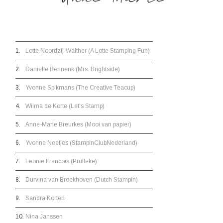
1.
Lotte Noordzij-Walther (A Lotte Stamping Fun)
2.
Danielle Bennenk (Mrs. Brightside)
3.
Yvonne Spikmans (The Creative Teacup)
4.
Wilma de Korte (Let's Stamp)
5.
Anne-Marie Breurkes (Mooi van papier)
6.
Yvonne Neefjes (StampinClubNederland)
7.
Leonie Francois (Prulleke)
8.
Durvina van Broekhoven (Dutch Stampin)
9.
Sandra Korten
10.
Nina Janssen