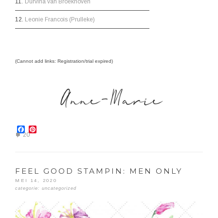
11.
Durvina van Broekhoven
12.
Leonie Francois (Prulleke)
(Cannot add links: Registration/trial expired)
Facebook
Pinterest
20
FEEL GOOD STAMPIN: MEN ONLY
MEI 14, 2020
categorie:
uncategorized