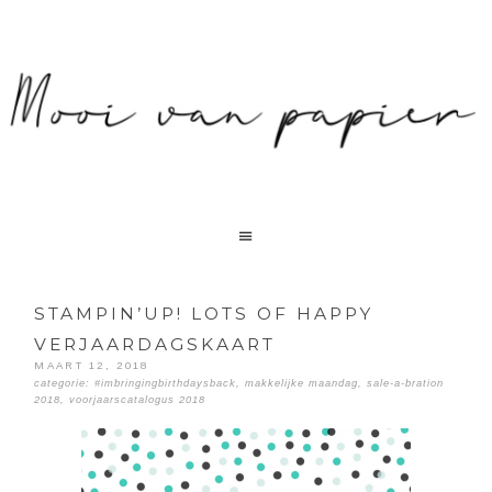
STAMPIN’UP! LOTS OF HAPPY
VERJAARDAGSKAART
MAART 12, 2018
categorie:
#imbringingbirthdaysback
,
makkelijke maandag
,
sale-a-bration
2018
,
voorjaarscatalogus 2018