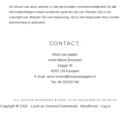
De inhoud van deze website is mijn persoonlijke verantwoordelijkheid Op alle
foto’s/afbeeldingen waarin producten gebruikt zijn van Stampin’ Up! is het
copyright van Stampin’ Up! van toepassing. Het is niet toegestaan deze zonder
toestemming te gebruiken.
CONTACT:
Mooi van papier
Anne-Marie Breurkes
Zegge 41
8265 CN Kampen
E-mail: anne-marie@mooivanpapier.nl
Tel: 06-38255798
ALL RIGHTS RESERVED © 2026 / SITE DESIGNED BY
OH WILD
Copyright © 2026 ·
Lucid
on
Genesis Framework
·
WordPress
·
Log in