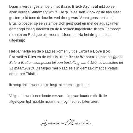
Daarna verder gestempeld met
Basic Black Archival
inkt op een
apart velletje Shimmery White. De ‘plusjes’ heb ik ook op de basislaag
gestempeld toen de brusho verf droog was. Vervolgens een beetje
Brusho poeder op een stempelblok gestrooid en met de aquapainter
gemengd tot aquarelverf en de bloemen ingekleurd, ik heb Gamboge
(oranje) en Red gebruikt voor de bloemen. Na het drogen alles
uitgeknipt.
Het bannertje en de blaadjes komen uit de
Lots to Love Box
Framelits Dies
en de tekst is uit de
Beste Wensen
stempelset
(gratis
Sale-a-Bration stempelset bij een bestelling van € 120,- te bestellen tot
31 maart 2018).
De takjes met blaadjes zijn gemaakt met de Petals
and more Thinlits.
Ik hoop dat je weer leuke inspiratie hebt opgedaan.
Volgende week een bonte verzameling van kaarten die ik de
afgelopen tijd maakte maar hier nog niet heb laten zien.