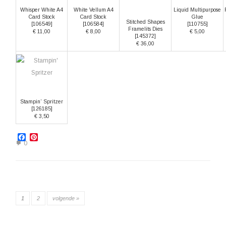
Whisper White A4
White Vellum A4
Liquid Multipurpose
Card Stock
Card Stock
Glue
Stitched Shapes
[
106549
]
[
106584
]
[
110755
]
Framelits Dies
€ 11,00
€ 8,00
€ 5,00
[
145372
]
€ 36,00
Stampin’ Spritzer
[
126185
]
€ 3,50
Facebook
Pinterest
0
1
2
volgende »