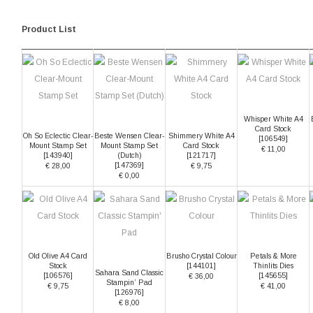
Product List
Whisper White A4
Card Stock
Oh So Eclectic Clear-
Beste Wensen Clear-
Shimmery White A4
[
106549
]
Mount Stamp Set
Mount Stamp Set
Card Stock
€ 11,00
[
143940
]
(Dutch)
[
121717
]
[
147369
]
€ 28,00
€ 9,75
€ 0,00
Old Olive A4 Card
Brusho Crystal Colour
Petals & More
Stock
[
144101
]
Thinlits Dies
Sahara Sand Classic
[
106576
]
[
145655
]
€ 36,00
Stampin’ Pad
€ 9,75
€ 41,00
[
126976
]
€ 8,00