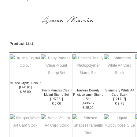
Product List
Brusho Crystal Colour
[
144101
]
Party Pandas Clear-
Eastern Beauty
Shimmery White A4
€ 36,00
Mount Stamp Set
Photopolymer Stamp
Card Stock
[
147221
]
Set
[
121717
]
[
143675
]
€ 0,00
€ 9,75
€ 25,00