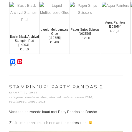
Aqua Painters
[
103954
]
Liquid Multipurpose
Paper Snips Scissors
€ 21,00
Glue
[
103579
]
Basic Black Archival
[
110755
]
€ 12,00
Stampin’ Pad
€ 5,00
[
140931
]
€ 8,50
Facebook
Pinterest
2
STAMPIN’UP! PARTY PANDAS 2
MAART 7, 2018
categorie:
creatieve stempelavond
,
sale-a-bration 2018
,
voorjaarscatalogus 2018
Vandaag de tweede kaart met Party Pandas en Brusho.
Zelfde materiaal en toch een ander eindresultaat