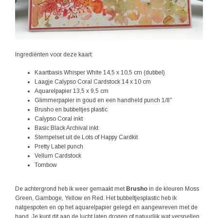
Ingrediënten voor deze kaart:
Kaartbasis Whisper White 14,5 x 10,5 cm (dubbel)
Laagje Calypso Coral Cardstock 14 x 10 cm
Aquarelpapier 13,5 x 9,5 cm
Glimmerpapier in goud en een handheld punch 1/8″
Brusho en bubbeltjes plastic
Calypso Coral inkt
Basic Black Archival inkt
Stempelset uit de Lots of Happy Cardkit
Pretty Label punch
Vellum Cardstock
Tombow
De achtergrond heb ik weer gemaakt met
Brusho
in de kleuren Moss
Green, Gamboge, Yellow en Red. Het bubbeltjesplastic heb ik
natgespoten en op het aquarelpapier gelegd en aangewreven met de
hand. Je kunt dit aan de lucht laten drogen of natuurlijk wat versnellen