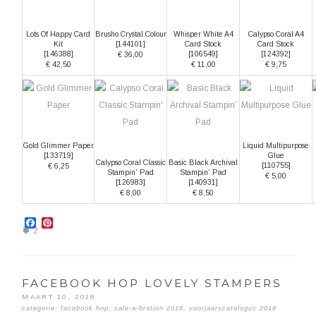
Lots Of Happy Card
Brusho Crystal Colour
Whisper White A4
Calypso Coral A4
Kit
[
144101
]
Card Stock
Card Stock
[
146388
]
[
106549
]
[
124392
]
€ 36,00
€ 42,50
€ 11,00
€ 9,75
Gold Glimmer Paper
Liquid Multipurpose
[
133719
]
Glue
Calypso Coral Classic
Basic Black Archival
[
110755
]
€ 6,25
Stampin’ Pad
Stampin’ Pad
€ 5,00
[
126983
]
[
140931
]
€ 8,00
€ 8,50
Facebook
Pinterest
2
FACEBOOK HOP LOVELY STAMPERS
MAART 10, 2018
categorie:
facebook hop
,
sale-a-bration 2018
,
voorjaarscatalogus 2018