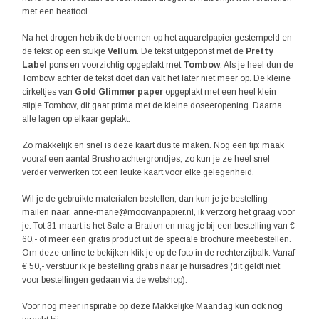
met een heattool.
Na het drogen heb ik de bloemen op het aquarelpapier gestempeld en
de tekst op een stukje
Vellum
. De tekst uitgeponst met de
Pretty
Label
pons en voorzichtig opgeplakt met
Tombow
. Als je heel dun de
Tombow achter de tekst doet dan valt het later niet meer op. De kleine
cirkeltjes van
Gold Glimmer paper
opgeplakt met een heel klein
stipje Tombow, dit gaat prima met de kleine doseeropening. Daarna
alle lagen op elkaar geplakt.
Zo makkelijk en snel is deze kaart dus te maken. Nog een tip: maak
vooraf een aantal Brusho achtergrondjes, zo kun je ze heel snel
verder verwerken tot een leuke kaart voor elke gelegenheid.
Wil je de gebruikte materialen bestellen, dan kun je je bestelling
mailen naar: anne-marie@mooivanpapier.nl, ik verzorg het graag voor
je. Tot 31 maart is het Sale-a-Bration en mag je bij een bestelling van €
60,- of meer een gratis product uit de speciale brochure meebestellen.
Om deze online te bekijken klik je op de foto in de rechterzijbalk. Vanaf
€ 50,- verstuur ik je bestelling gratis naar je huisadres (dit geldt niet
voor bestellingen gedaan via de webshop).
Voor nog meer inspiratie op deze Makkelijke Maandag kun ook nog