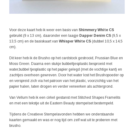
Voor deze kaart heb ik weer een basis van
Shimmery White CS
gebruikt (9 x 13 cm), daaronder een laagje
Dapper Denim CS
(9,5 x
13,5 cm) en de basiskaart van
Whisper White CS
(dubbel 10,5 x 14,5
cm).
Dit keer heb ik de Brusho op het cardstock gestrooid, Prussian Blue en
Moss Green. Daarna een stukje bubbeltjesplastic besproeid met
water,bubbel tjesplastic op het papier gelegd (met de vochtige kant) en
zachtjes overheen gewreven. Door het water lost het Brushopoeder op
en verspreid zich via het patroon van het plastic, voorzichtig van het
papier halen, laten drogen en verder verwerken als achtergrond.
Van Vellum heb ik een cirkel gestanst met Stitched Shapes Framelits
en met een tekstje uit de Eastern Beauty stempelset bestempeld.
Tijdens de Creatieve Stempelavonden hebben we onderstaande
kaarten gemaakt en was er nog tijd om zelf wat uit te proberen met
brusho.