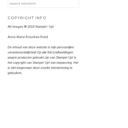
Archieven
COPYRIGHT INFO
All images ® 2018 Stampin’ Up!
Anne-Marie Breurkes-Rood
De inhoud van deze website is mijn persoonlijke
verantwoordelijkheid Op alle foto’s/afbeeldingen
waarin producten gebruikt zijn van Stampin’ Up! is
het copyright van Stampin’ Up! van toepassing. Het
is niet toegestaan deze zonder toestemming te
gebruiken.