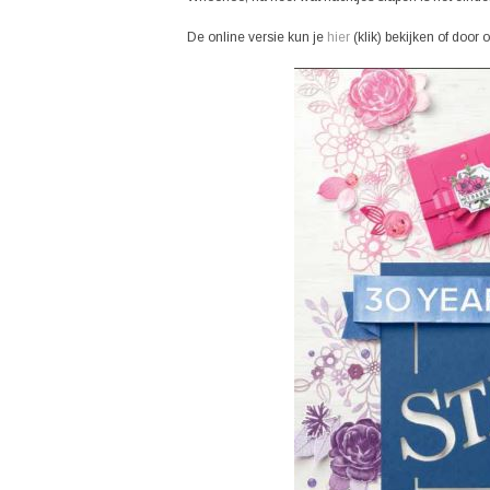
De online versie kun je
hier
(klik) bekijken of door 