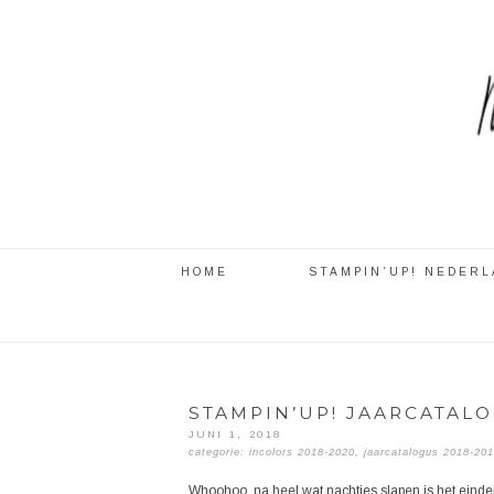
HOME
STAMPIN’UP! NEDER
STAMPIN’UP! JAARCATALO
JUNI 1, 2018
categorie:
incolors 2018-2020
,
jaarcatalogus 2018-20
Whoohoo, na heel wat nachtjes slapen is het eindel