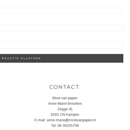
CONTACT:
Mooi van papier
Anne-Marie Breurkes
Zegge 41
8265 CN Kampen
E-mail: anne-marie@mooivanpapier.nl
Tel: 06-38255798