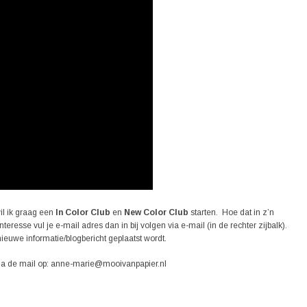
l ik graag een
In Color Club
en
New Color
Club
starten. Hoe dat in z’n
eresse vul je e-mail adres dan in bij volgen via e-mail (in de rechter zijbalk).
ieuwe informatie/blogbericht geplaatst wordt.
 via de mail op: anne-marie@mooivanpapier.nl