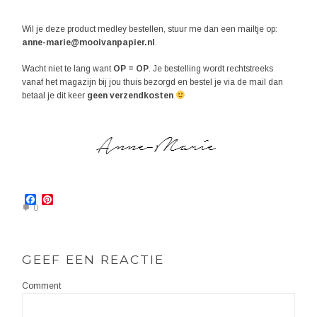
Wil je deze product medley bestellen, stuur me dan een mailtje op:
anne-marie@mooivanpapier.nl
.
Wacht niet te lang want
OP = OP
. Je bestelling wordt rechtstreeks
vanaf het magazijn bij jou thuis bezorgd en bestel je via de mail dan
betaal je dit keer
geen verzendkosten
Facebook
Pinterest
0
GEEF EEN REACTIE
Comment