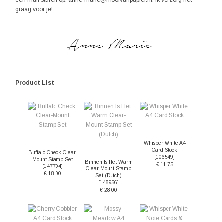
een mail sturen op: anne-marie@mooivanpapier.nl. Ik verzorg het
graag voor je!
Product List
Whisper White A4
Card Stock
Buffalo Check Clear-
[
106549
]
Mount Stamp Set
Binnen Is Het Warm
€ 11,75
[
147794
]
Clear-Mount Stamp
€ 18,00
Set (Dutch)
[
148956
]
€ 28,00