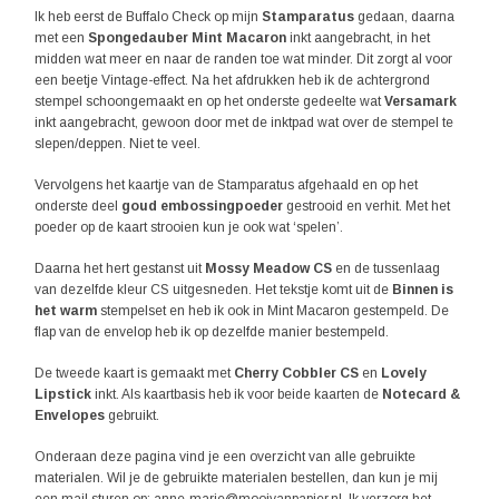
Ik heb eerst de Buffalo Check op mijn
Stamparatus
gedaan, daarna
met een
Spongedauber Mint Macaron
inkt aangebracht, in het
midden wat meer en naar de randen toe wat minder. Dit zorgt al voor
een beetje Vintage-effect. Na het afdrukken heb ik de achtergrond
stempel schoongemaakt en op het onderste gedeelte wat
Versamark
inkt aangebracht, gewoon door met de inktpad wat over de stempel te
slepen/deppen. Niet te veel.
Vervolgens het kaartje van de Stamparatus afgehaald en op het
onderste deel
goud embossingpoeder
gestrooid en verhit. Met het
poeder op de kaart strooien kun je ook wat ‘spelen’.
Daarna het hert gestanst uit
Mossy Meadow CS
en de tussenlaag
van dezelfde kleur CS uitgesneden. Het tekstje komt uit de
Binnen is
het warm
stempelset en heb ik ook in Mint Macaron gestempeld. De
flap van de envelop heb ik op dezelfde manier bestempeld.
De tweede kaart is gemaakt met
Cherry Cobbler CS
en
Lovely
Lipstick
inkt. Als kaartbasis heb ik voor beide kaarten de
Notecard &
Envelopes
gebruikt.
Onderaan deze pagina vind je een overzicht van alle gebruikte
materialen. Wil je de gebruikte materialen bestellen, dan kun je mij