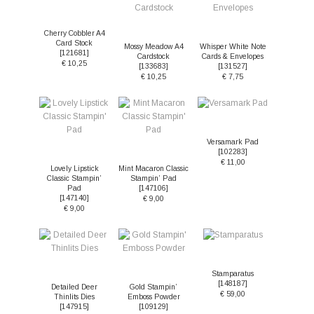
Cherry Cobbler A4
Card Stock
Mossy Meadow A4
Whisper White Note
[
121681
]
Cardstock
Cards & Envelopes
€ 10,25
[
133683
]
[
131527
]
€ 10,25
€ 7,75
Versamark Pad
[
102283
]
€ 11,00
Lovely Lipstick
Mint Macaron Classic
Classic Stampin’
Stampin’ Pad
Pad
[
147106
]
[
147140
]
€ 9,00
€ 9,00
Stamparatus
[
148187
]
Detailed Deer
Gold Stampin’
€ 59,00
Thinlits Dies
Emboss Powder
[
147915
]
[
109129
]