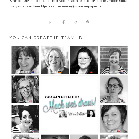
Stampin'Up! Ik hoop dat je hier veel inspiratie op doet! Heb je vragen stuur
me gerust een berichtje op anne-marie@mooivanpapier.nl
YOU CAN CREATE IT! TEAMLID