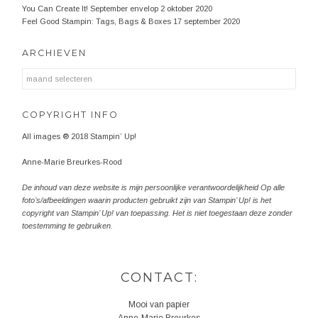
You Can Create It! September envelop
2 oktober 2020
Feel Good Stampin: Tags, Bags & Boxes
17 september 2020
ARCHIEVEN
Archieven
COPYRIGHT INFO
All images ® 2018 Stampin’ Up!
Anne-Marie Breurkes-Rood
De inhoud van deze website is mijn persoonlijke verantwoordelijkheid Op alle
foto’s/afbeeldingen waarin producten gebruikt zijn van Stampin’ Up! is het
copyright van Stampin’ Up! van toepassing. Het is niet toegestaan deze zonder
toestemming te gebruiken.
CONTACT:
Mooi van papier