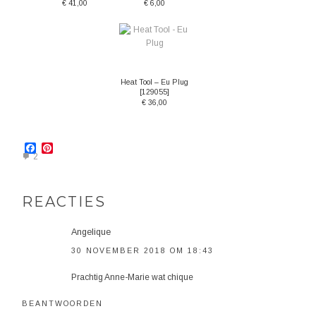
€ 41,00
€ 6,00
Heat Tool – Eu Plug
[
129055
]
€ 36,00
Facebook
Pinterest
2
REACTIES
Angelique
30 NOVEMBER 2018 OM 18:43
Prachtig Anne-Marie wat chique
BEANTWOORDEN