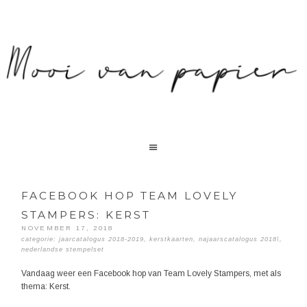
FACEBOOK HOP TEAM LOVELY
STAMPERS: KERST
NOVEMBER 17, 2018
categorie:
jaarcatalogus 2018-2019
,
kerstkaarten
,
najaarscatalogus 2018\
,
nederlandse stempelset
Vandaag weer een Facebook hop van Team Lovely Stampers, met als
thema: Kerst.