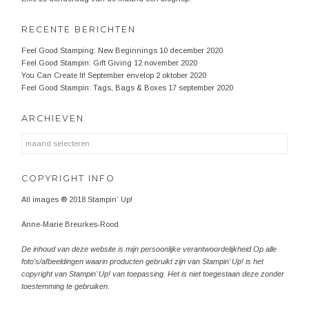
RECENTE BERICHTEN
Feel Good Stamping: New Beginnings
10 december 2020
Feel Good Stampin: Gift Giving
12 november 2020
You Can Create It! September envelop
2 oktober 2020
Feel Good Stampin: Tags, Bags & Boxes
17 september 2020
ARCHIEVEN
Archieven
COPYRIGHT INFO
All images ® 2018 Stampin’ Up!
Anne-Marie Breurkes-Rood
De inhoud van deze website is mijn persoonlijke verantwoordelijkheid Op alle
foto’s/afbeeldingen waarin producten gebruikt zijn van Stampin’ Up! is het
copyright van Stampin’ Up! van toepassing. Het is niet toegestaan deze zonder
toestemming te gebruiken.