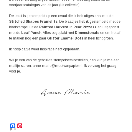
voorjaarscatalogus van dit jaar (uit collectie).
De tekst is gestempeld op een ovaal die ik heb uitgestanst met de
Stitched Shapes Framelits
. De blaadjes heb ik gestempeld met de
bladstempel uit de
Painted Harvest
in
Pear Pizzazz
en uitgeponst
met de
Leaf Punch
. Alles opgeplakt met
Dimensionals
en om het af
te maken nog een paar
Glitter Enamel Dots
in heel licht groen.
Ik hoop dat je weer inspiratie hebt opgedaan.
Wil je een van de gebruikte stempelsets bestellen, dan kun je me een
mailtje sturen: anne-marie@mooivanpapier.nl. Ik verzorg het graag
voor je.
Facebook
Pinterest
0