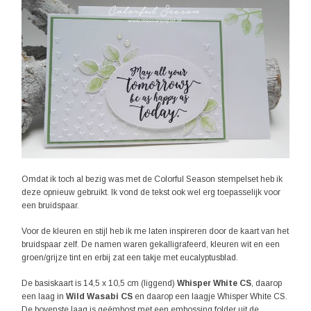
Omdat ik toch al bezig was met de Colorful Season stempelset heb ik
deze opnieuw gebruikt. Ik vond de tekst ook wel erg toepasselijk voor
een bruidspaar.
Voor de kleuren en stijl heb ik me laten inspireren door de kaart van het
bruidspaar zelf. De namen waren gekalligrafeerd, kleuren wit en een
groen/grijze tint en erbij zat een takje met eucalyptusblad.
De basiskaart is 14,5 x 10,5 cm (liggend)
Whisper White CS
, daarop
een laag in
Wild Wasabi CS
en daarop een laagje Whisper White CS.
De bovenste laag is geëmbost met een embossing folder uit de