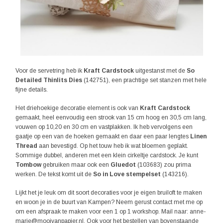
Voor de servetring heb ik
Kraft Cardstock
uitgestanst met de
So
Detailed Thinlits Dies
(142751), een prachtige set stanzen met hele
fijne details.
Het driehoekige decoratie element is ook van
Kraft Cardstock
gemaakt, heel eenvoudig een strook van 15 cm hoog en 30,5 cm lang,
vouwen op 10,20 en 30 cm en vastplakken. Ik heb vervolgens een
gaatje op een van de hoeken gemaakt en daar een paar lengtes
Linen
Thread
aan bevestigd. Op het touw heb ik wat bloemen geplakt.
Sommige dubbel, anderen met een klein cirkeltje cardstock. Je kunt
Tombow
gebruiken maar ook een
Gluedot
(103683) zou prima
werken. De tekst komt uit de
So in Love stempelset
(143216).
Lijkt het je leuk om dit soort decoraties voor je eigen bruiloft te maken
en woon je in de buurt van Kampen? Neem gerust contact met me op
om een afspraak te maken voor een 1 op 1 workshop. Mail naar: anne-
marie@mooivanpapier.nl. Ook voor het bestellen van bovenstaande