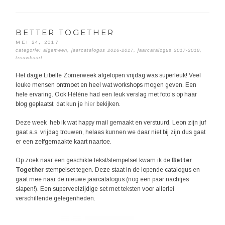
BETTER TOGETHER
MEI 24, 2017
categorie:
algemeen
,
jaarcatalogus 2016-2017
,
jaarcatalogus 2017-2018
,
trouwkaart
Het dagje Libelle Zomerweek afgelopen vrijdag was superleuk! Veel
leuke mensen ontmoet en heel wat workshops mogen geven. Een
hele ervaring. Ook Hélène had een leuk verslag met foto’s op haar
blog geplaatst, dat kun je
hier
bekijken.
Deze week heb ik wat happy mail gemaakt en verstuurd. Leon zijn juf
gaat a.s. vrijdag trouwen, helaas kunnen we daar niet bij zijn dus gaat
er een zelfgemaakte kaart naartoe.
Op zoek naar een geschikte tekst/stempelset kwam ik de
Better
Together
stempelset tegen. Deze staat in de lopende catalogus en
gaat mee naar de nieuwe jaarcatalogus (nog een paar nachtjes
slapen!). Een superveelzijdige set met teksten voor allerlei
verschillende gelegenheden.