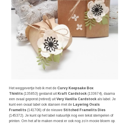
Het weggevertje heb ik met de
Curvy Keepsake Box
Thinlits
(135853) gestanst uit
Kraft Cardstock
(133674), daarna
een ovaal geponst (retired) uit
Very Vanilla Cardstock
als label. Je
kunt een ovaal label ook stansen met de
Layering Ovals
Framelits
(141706) of de nieuwe
Stitched Framelits Dies
(145372). Je kunt op het label natuurlijk nog een tekst stempelen of
printen. Om het af te maken moest er ook nog zo’n mooie bloem op.