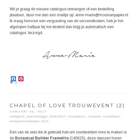
Wil je graag de nieuwe catalogus ontvangen of een bestelling
plaatsen, stuur me dan een mailtje op: anne-marie@mooivanpapier.nl.
Ik vraag hiervoor een vergoeding van de verzendkosten, heb je het
afgelopen halfjaar bij me besteld dan krijg je automatisch een
catalogus bezorgd.
Facebook
Pinterest
0
CHAPEL OF LOVE TROUWEVENT (2)
JANUARI 31, 2017
categorie:
jaarcatalogus 2016-2017
,
trouwbeurs
,
trouwen
,
trouwkaart
,
voorjaarscatalogus 2017
Een van de sets die ik gebruikt heb om voorbeelden mee te maken is
de
Botanical Builder Framelits
(140625), deze stanzen horen