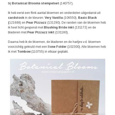
bij
Botanical Blooms stempelset
(140757).
Ik heb eerst een flink aantal bloemen en onderdelen uitgestanst uit
cardstock
in de kleuren:
Very Vanilla
(106550),
Basic Black
(
121688) en
Pear Pizzazz
(131290). De randen van de bloemen heb
ik heel licht gesponst met
Blushing Bride inkt
(131172) en de
bladeren met
Pear Pizzazz inkt
(131180).
Daarna heb ik de bloemen, de bladeren en de hartjes v.d. bloemen
voorzichtig gekruld met een B
one Folder
(102300). Alle bloemen heb
ik met
Tombow
(110755) in elkaar geplakt.