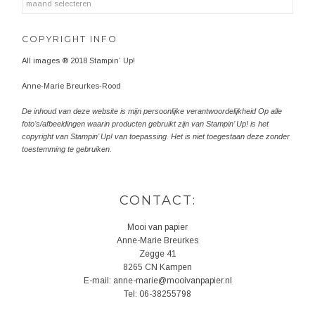
COPYRIGHT INFO
All images ® 2018 Stampin’ Up!
Anne-Marie Breurkes-Rood
De inhoud van deze website is mijn persoonlijke verantwoordelijkheid Op alle
foto’s/afbeeldingen waarin producten gebruikt zijn van Stampin’ Up! is het
copyright van Stampin’ Up! van toepassing. Het is niet toegestaan deze zonder
toestemming te gebruiken.
CONTACT:
Mooi van papier
Anne-Marie Breurkes
Zegge 41
8265 CN Kampen
E-mail: anne-marie@mooivanpapier.nl
Tel: 06-38255798