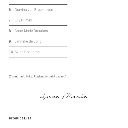
6.
Durvina van Broekhoven
7.
Elly Rijnvis
8.
Anne-Marie Breurkes
9.
Janneke de Jong
10.
SUze Bonnema
(Cannot add links: Registration/trial expired)
Product List