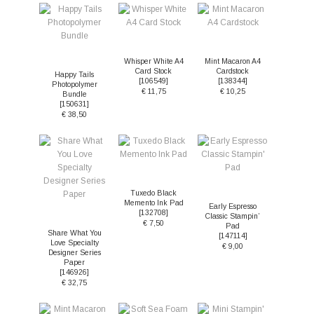
Whisper White A4
Mint Macaron A4
Card Stock
Cardstock
Happy Tails
[
106549
]
[
138344
]
Photopolymer
€ 11,75
€ 10,25
Bundle
[
150631
]
€ 38,50
Tuxedo Black
Memento Ink Pad
Early Espresso
[
132708
]
Classic Stampin’
€ 7,50
Pad
Share What You
[
147114
]
Love Specialty
€ 9,00
Designer Series
Paper
[
146926
]
€ 32,75