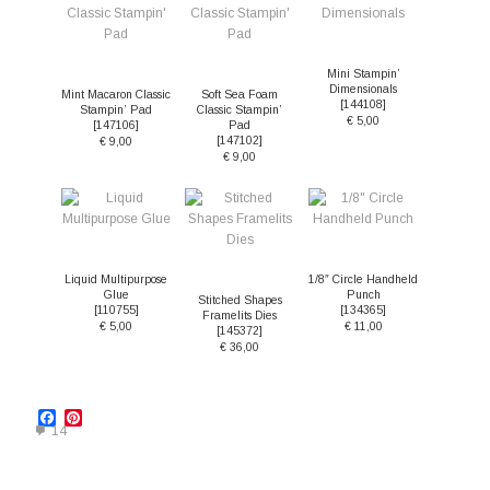
Mini Stampin’
Dimensionals
Mint Macaron Classic
Soft Sea Foam
[
144108
]
Stampin’ Pad
Classic Stampin’
€ 5,00
[
147106
]
Pad
[
147102
]
€ 9,00
€ 9,00
Liquid Multipurpose
1/8″ Circle Handheld
Glue
Punch
Stitched Shapes
[
110755
]
[
134365
]
Framelits Dies
€ 5,00
€ 11,00
[
145372
]
€ 36,00
Facebook
Pinterest
14