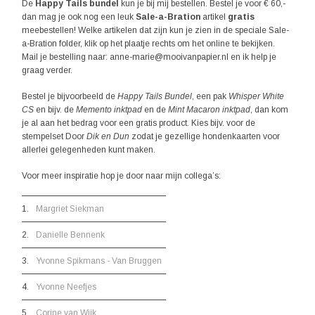
De
Happy Tails bundel
kun je bij mij bestellen. Bestel je voor € 60,-
dan mag je ook nog een leuk
Sale-a-Bration
artikel
gratis
meebestellen! Welke artikelen dat zijn kun je zien in de speciale Sale-
a-Bration folder, klik op het plaatje rechts om het online te bekijken.
Mail je bestelling naar: anne-marie@mooivanpapier.nl en ik help je
graag verder.
Bestel je bijvoorbeeld de
Happy Tails Bundel
, een pak
Whisper White
CS
en bijv. de
Memento inktpad
en de
Mint Macaron inktpad
, dan kom
je al aan het bedrag voor een gratis product. Kies bijv. voor de
stempelset Door
Dik en Dun
zodat je gezellige hondenkaarten voor
allerlei gelegenheden kunt maken.
Voor meer inspiratie hop je door naar mijn collega’s:
1.
Margriet Siekman
2.
Danielle Bennenk
3.
Yvonne Spikmans - Van Bruggen
4.
Yvonne Neefjes
5.
Corine van Wijk