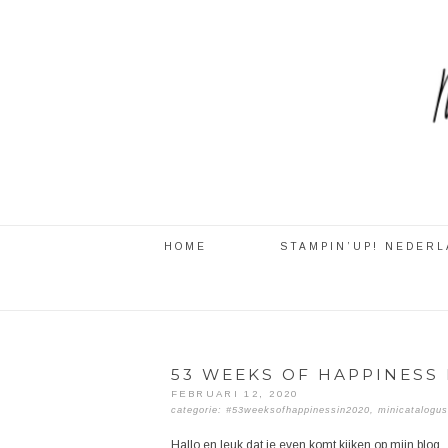
HOME
STAMPIN’UP! NEDER
53 WEEKS OF HAPPINESS 
FEBRUARI 12, 2020
categorie:
#53weeksofhappinessin2020
,
minicatalogus
Hallo en leuk dat je even komt kijken op mijn blog.