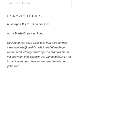
Archieven
COPYRIGHT INFO
All images ® 2018 Stampin’ Up!
Anne-Marie Breurkes-Rood
De inhoud van deze website is mijn persoonlijke
verantwoordelijkheid Op alle foto’s/afbeeldingen
waarin producten gebruikt zijn van Stampin’ Up! is
het copyright van Stampin’ Up! van toepassing. Het
is niet toegestaan deze zonder toestemming te
gebruiken.