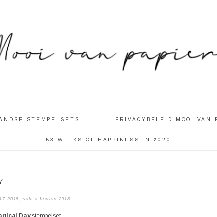
LANDSE STEMPELSETS
PRIVACYBELEID MOOI VAN 
53 WEEKS OF HAPPINESS IN 2020
Y
017-2018
,
sale-a-bration 2018
gical Day
stempelset.