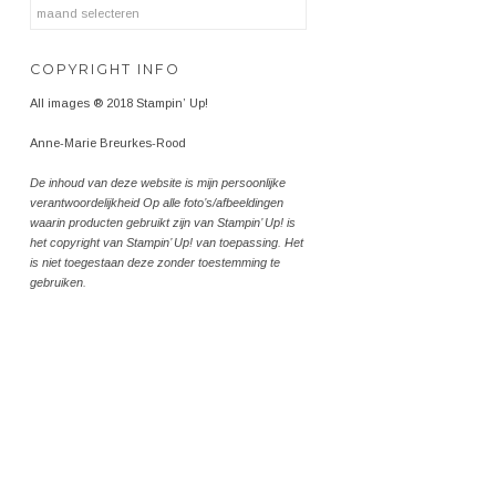
Archieven
COPYRIGHT INFO
All images ® 2018 Stampin’ Up!
Anne-Marie Breurkes-Rood
De inhoud van deze website is mijn persoonlijke
verantwoordelijkheid Op alle foto’s/afbeeldingen
waarin producten gebruikt zijn van Stampin’ Up! is
het copyright van Stampin’ Up! van toepassing. Het
is niet toegestaan deze zonder toestemming te
gebruiken.