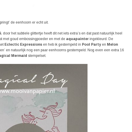
ringt’ de eenhoorn er echt uit.
S
, door het subtiele glittertje heeft dit net iets extra’s en dat past natuurlijk heel
ost met goud embossingpoeder en met de
aquapainter
ingekleurd. De
set
Eclectic Expressions
en heb ik gestempeld in
Pool Party
en
Melon
lken’ en natuurlijk nog een paar eenhoorns gestempeld. Nog even een extra 16
gical Mermaid
stempelset.