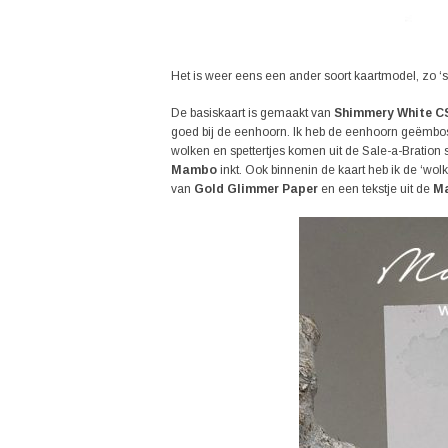
Het is weer eens een ander soort kaartmodel, zo ‘sp
De basiskaart is gemaakt van
Shimmery White C
goed bij de eenhoorn. Ik heb de eenhoorn geëmb
wolken en spettertjes komen uit de Sale-a-Bration 
Mambo
inkt. Ook binnenin de kaart heb ik de ‘wo
van
Gold Glimmer Paper
en een tekstje uit de
Ma