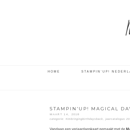
HOME
STAMPIN’UP! NEDER
STAMPIN’UP! MAGICAL DA
MAART 14, 2018
categorie:
#imbringingbirthdaysback
,
jaarcatalogus 2
Vandaag een verjaardagskaart gemaakt met de
Ma